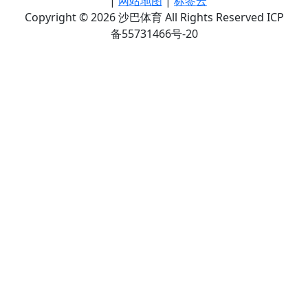
|
网站地图
|
标签云
Copyright © 2026 沙巴体育 All Rights Reserved ICP
备55731466号-20