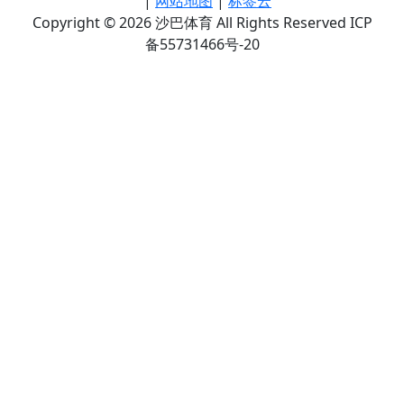
|
网站地图
|
标签云
Copyright © 2026 沙巴体育 All Rights Reserved ICP
备55731466号-20