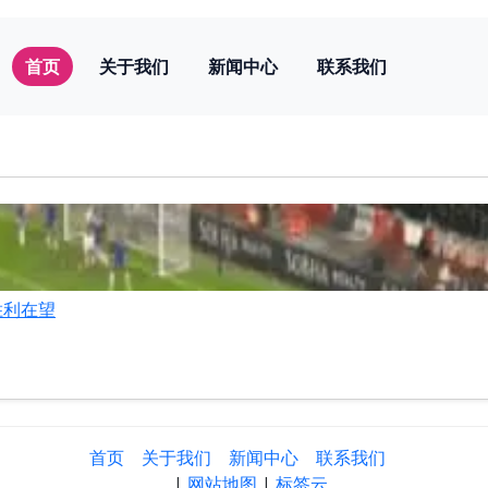
首页
关于我们
新闻中心
联系我们
胜利在望
首页
关于我们
新闻中心
联系我们
|
网站地图
|
标签云