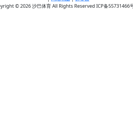
yright © 2026 沙巴体育 All Rights Reserved ICP备55731466