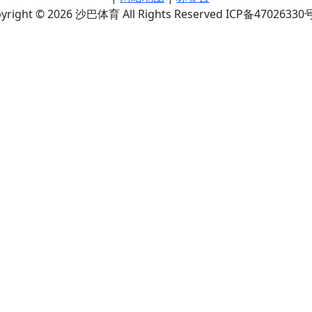
yright © 2026 沙巴体育 All Rights Reserved ICP备47026330