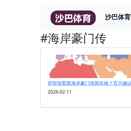
沙巴体育
#海岸豪门传
郑智加盟西海岸豪门传闻实锤？官方确
2026-02-11