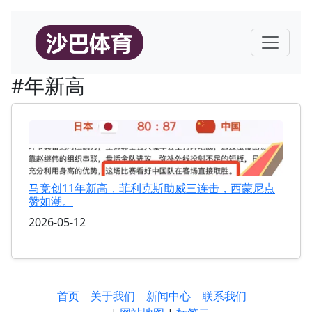
#年新高
马竞创11年新高，菲利克斯助威三连击，西蒙尼点
赞如潮。
2026-05-12
首页
关于我们
新闻中心
联系我们