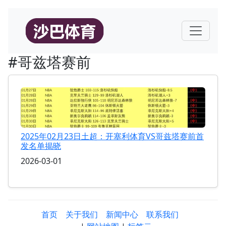
#哥兹塔赛前
2025年02月23日土超：开塞利体育VS哥兹塔赛前首
发名单揭晓
2026-03-01
首页
关于我们
新闻中心
联系我们