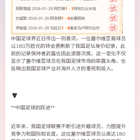
中国足球界近日传出一则喜讯，一位塞尔维亚裔球员
以180万欧元的转会费刷新了我国足坛身价纪录，此
前的记录保持者武磊也因此退居次席。这一变化不仅
显示了塞尔维亚球员在我国足球市场的崭露头角，也
反映出我国足球产业对海外人才的重视和投入。
🔽
**中国足球的跃进**
近年来，我国足球联赛不断引进外籍球员，力图提升
竞争力和国际知名度。这位塞尔维亚球员以高达180