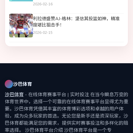
2026-02-16
利拉德盛赞AJ-格林：坚信其投篮如神，精准
度堪比狙击手！
2026-02-15
沙巴体育
沙巴体育
- 在线体育赛事平台 | 实时投注 在当今瞬息万变的
体育世界中，选择一个可靠的在线体育赛事平台显得尤为重
要。沙巴体育凭借其丰富的体育博彩选项和卓越的用户体
验，成为众多玩家的首选。无论您是新手还是资深玩家，沙
巴体育都能满足您的需求，提供实时赛事投注和多样化的赔
率选择。 沙巴体育平台介绍 沙巴体育平台是一个专