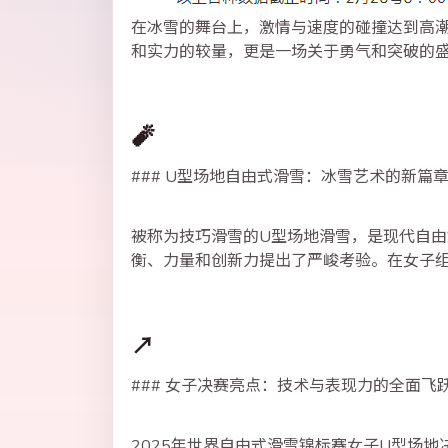
在冰雪的舞台上，激情与速度的碰撞达到高
和实力的较量，更是一场关于勇气和突破的
🧨
### U型场地自由式滑雪：冰雪艺术的新篇
被称为技巧滑雪的U型场地滑雪，是现代自
衡、力量和创新力提出了严峻考验。在女子
↗️
### 女子决赛亮点：技术与表现力的全面飞
2025年世界自由式滑雪锦标赛女子U型场