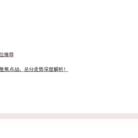
定位推荐
三胜焦点战，总分走势深度解析！