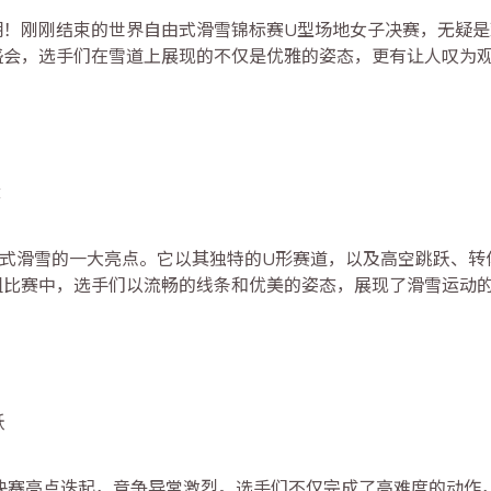
潮！刚刚结束的世界自由式滑雪锦标赛U型场地女子决赛，无疑
盛会，选手们在雪道上展现的不仅是优雅的姿态，更有让人叹为
章
由式滑雪的一大亮点。它以其独特的U形赛道，以及高空跳跃、转
组比赛中，选手们以流畅的线条和优美的姿态，展现了滑雪运动
跃
地决赛亮点迭起，竞争异常激烈。选手们不仅完成了高难度的动作