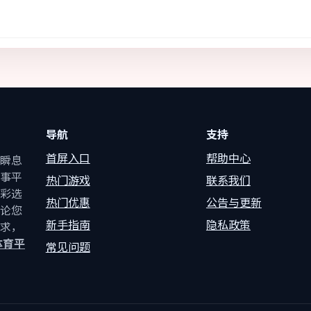
导航
支持
首屏入口
帮助中心
今瞬息
事平
热门游戏
联系我们
彩选
热门优惠
公告与更新
论您
新手指南
隐私政策
求，
体育平
常见问题