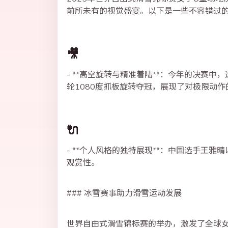
前所未有的视觉盛宴。以下是一些不容错过
🎥
- **高空旋转与精准着陆**：今年的决赛
轮1080度抓板旋转夺冠，展现了对极限动
🔌
- **个人风格的独特展现**：中国选手
观赏性。
### 冰雪赛事助力滑雪运动发展
世界自由式滑雪锦标赛的举办，激发了全球