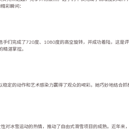
的精彩瞬间：
中，选手们完成了720度、1080度的高空旋转，并成功着陆，这
作的精湛掌控。
王雅晴以稳定的动作和艺术感染力赢得了观众的喝彩。她巧妙地结合
女性对冰雪运动的热情，推动了自由式滑雪项目的成熟。近年来