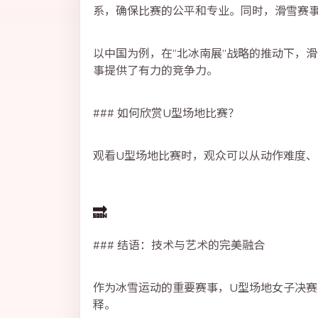
系，确保比赛的公平和专业。同时，滑雪赛
以中国为例，在“北冰南展”战略的推动下，
事提供了有力的竞争力。
### 如何欣赏U型场地比赛？
观看U型场地比赛时，观众可以从动作难度
🔜
### 结语：技术与艺术的完美融合
作为冰雪运动的重要赛事，U型场地女子决
释。