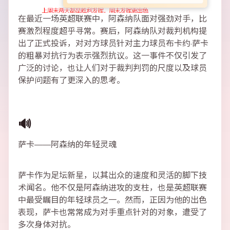
在最近一场英超联赛中，阿森纳队面对强劲对手，比
赛激烈程度超乎寻常。赛后，阿森纳队对裁判机构提
出了正式投诉，对对方球员针对主力球员布卡约·萨卡
的粗暴对抗行为表示强烈抗议。这一事件不仅引发了
广泛的讨论，也让人们对于裁判判罚的尺度以及球员
保护问题有了更深入的思考。
🔊
萨卡——阿森纳的年轻灵魂
萨卡作为足坛新星，以其出众的速度和灵活的脚下技
术闻名。他不仅是阿森纳进攻的支柱，也是英超联赛
中最受瞩目的年轻球员之一。然而，正因为他的出色
表现，萨卡也常常成为对手重点针对的对象，遭受了
多次身体对抗。