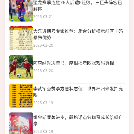
猛龙赛季连胜76人后遭8连败，三巨头阵容已
解体
2026-03-21
大乐透期号专家推荐：质合分析揭示前区十码
悬殊优势
2026-03-20
阿森纳对决皇马，摩根揭示欧冠戏码真相
2026-03-20
李武军点赞李方慧状态佳：世界杯归来发挥亮
眼
2026-03-19
维金斯显著进步，戴格诺点名称赞成长倍感自
豪
2026-03-19