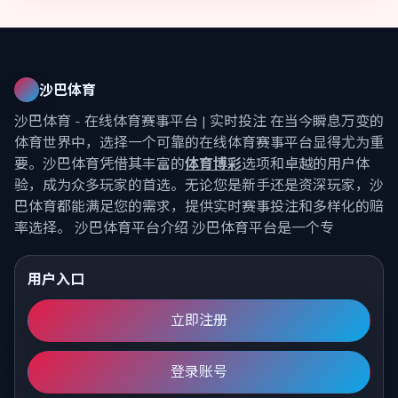
沙巴体育
沙巴体育 - 在线体育赛事平台 | 实时投注 在当今瞬息万变的
体育世界中，选择一个可靠的在线体育赛事平台显得尤为重
要。沙巴体育凭借其丰富的
体育博彩
选项和卓越的用户体
验，成为众多玩家的首选。无论您是新手还是资深玩家，沙
巴体育都能满足您的需求，提供实时赛事投注和多样化的赔
率选择。 沙巴体育平台介绍 沙巴体育平台是一个专
用户入口
立即注册
登录账号