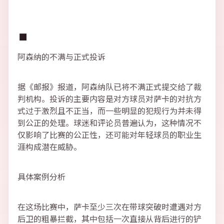
⏹️
阿森纳的不满与正式投诉
据《邮报》报道，阿森纳队已将不满正式提交给了裁
判机构。投诉的主要内容是对方球员对萨卡的对抗方
式过于激烈且不正当，而一些明显的犯规行为并未得
到公正的处理。球迷和评论员普遍认为，这种情况不
仅影响了比赛的公正性，还可能对年轻球员的职业生
涯构成潜在威胁。
具体案例分析
在这场比赛中，萨卡至少三次在带球突破时遭遇对方
后卫的粗暴拦截，其中包括一次直接从背后进行的铲