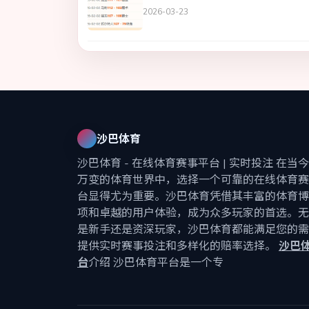
2026-03-23
沙巴体育
沙巴体育 - 在线体育赛事平台 | 实时投注 在当
万变的体育世界中，选择一个可靠的在线体育赛
台显得尤为重要。沙巴体育凭借其丰富的体育博
项和卓越的用户体验，成为众多玩家的首选。无
是新手还是资深玩家，沙巴体育都能满足您的需
提供实时赛事投注和多样化的赔率选择。
沙巴
台
介绍 沙巴体育平台是一个专