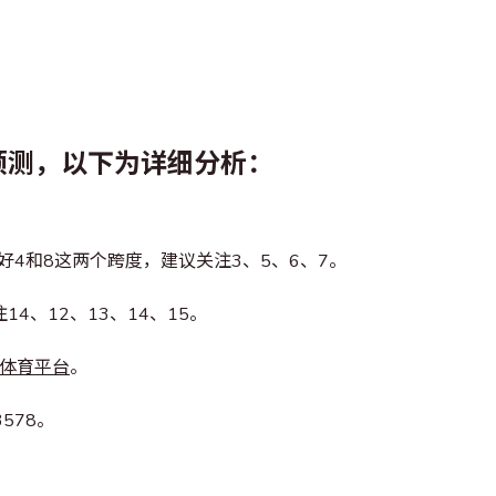
期的预测，以下为详细分析：
4和8这两个跨度，建议关注3、5、6、7。
4、12、13、14、15。
体育平台
。
578。