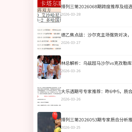
排列三第2026068期跨度推荐及组
2026-03-28
德乙焦点战：沙尔克主场强势对决，
2026-03-27
林总解析：乌兹超马沙尔vs克孜勒
2026-03-26
大乐透期号专家推荐：昨6中5，质
2026-03-26
排列三第2026053期专家质合分析
2026-03-25