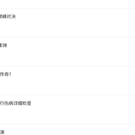
巅峰对决
集锦
传奇？
行伤病详细检查
演