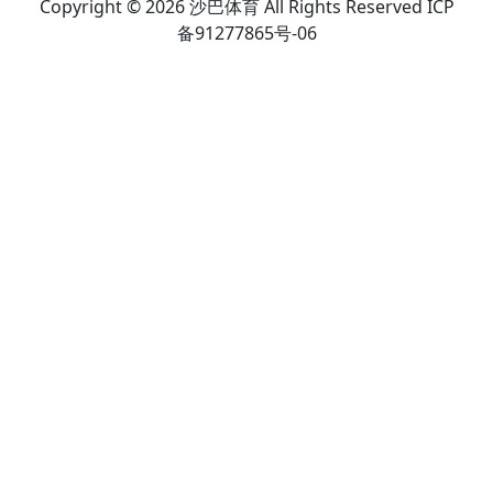
Copyright © 2026 沙巴体育 All Rights Reserved ICP
备91277865号-06