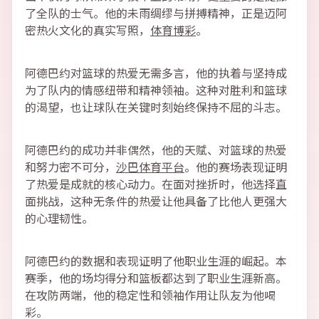
了全队的士气。他的未雨绸缪与拼搏精神，正是迈阿
密热火文化的真实写照，
体育博彩
。
阿德巴约对篮球的热爱无需多言，他的执着与坚持成
为了队内的情感纽带和精神领袖。这种对胜利和篮球
的渴望，也让球队在关键时刻始终保持不屈的斗志。
阿德巴约的成功并非偶然，他的天赋、对篮球的热爱
和努力密不可分，
沙巴体育平台
。他的赛场表现证明
了热爱是成就的核心动力。在面对挫折时，他选择直
面挑战，这种无条件的热爱让他具备了比他人更强大
的心理韧性。
阿德巴约的数据和表现证明了他职业生涯的崛起。本
赛季，他的场均得分和篮板都达到了职业生涯新高。
在攻防两端，他的稳定性和领袖作用让队友为他喝
彩。