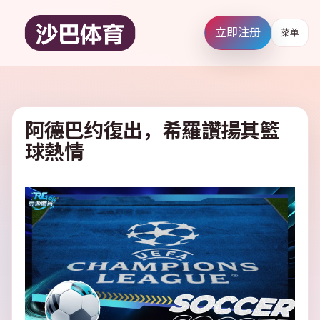
立即注册
菜单
阿德巴约復出，希羅讚揚其籃
球熱情