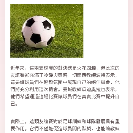
近年來，這兩支球隊的對決總是火花四濺，但此次的
友誼賽卻充滿了冷靜與策略。切爾西教練波特表示，
這是讓球員們在輕鬆氛圍中展現自己的絕佳機會，他
們將充分利用這次機會。曼城教練瓜迪奧拉也表示，
他們希望通過這場比賽讓球員們在真實比賽中提升自
己。
實際上，這類友誼賽對於足球訓練和球隊發展具有重
要作用。它們不僅能促進球員間的默契，也能讓教練