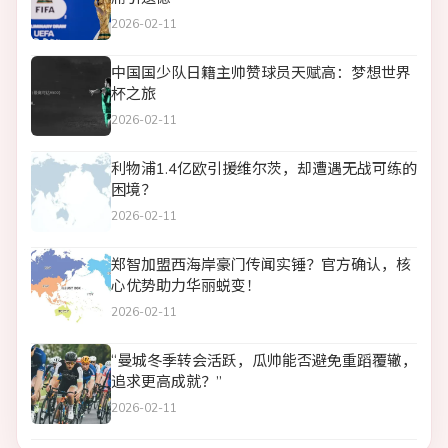
2026-02-11
中国国少队日籍主帅赞球员天赋高：梦想世界
杯之旅
2026-02-11
利物浦1.4亿欧引援维尔茨，却遭遇无战可练的
困境？
2026-02-11
郑智加盟西海岸豪门传闻实锤？官方确认，核
心优势助力华丽蜕变！
2026-02-11
“曼城冬季转会活跃，瓜帅能否避免重蹈覆辙，
追求更高成就？”
2026-02-11