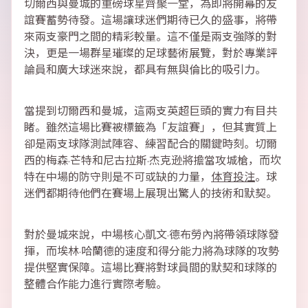
切爾西與曼城的重磅球星齊聚一堂，為即將開幕的友
誼賽蓄勢待發。這場讓球迷們期待已久的盛事，將帶
來兩支豪門之間的精彩較量。這不僅是兩支強隊的對
決，更是一場群星璀璨的足球藝術展覽，對於專業評
論員和廣大球迷來說，都具有無與倫比的吸引力。
當提到切爾西和曼城，這兩支英超巨頭的實力有目共
睹。雖然這場比賽被標籤為「友誼賽」，但其實質上
卻是兩支球隊測試陣容、練習配合的關鍵時刻。切爾
西的梅森·芒特和尼古拉斯·杰克逊將擔當攻城槍，而坎
特在中場的防守則是不可或缺的力量，
体育投注
。球
迷們都期待他們在賽場上展現出驚人的技術和默契。
對於曼城來說，中場核心凱文·德布勞內將帶領球隊發
揮，而埃林·哈蘭德的速度和得分能力將為球隊的攻勢
提供堅實保障。這場比賽將對球員間的默契和球隊的
整體合作能力進行實際考驗。