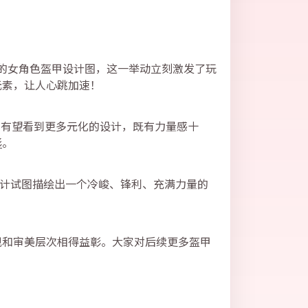
全新的女角色盔甲设计图，这一举动立刻激发了玩
元素，让人心跳加速！
我们有望看到更多元化的设计，既有力量感十
彩
。
设计试图描绘出一个冷峻、锋利、充满力量的
现和审美层次相得益彰。大家对后续更多盔甲