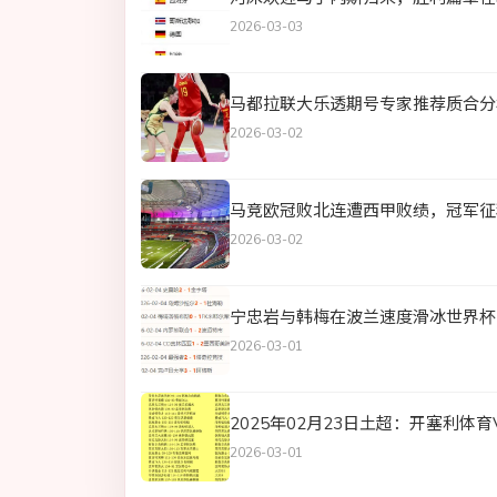
2026-03-03
马都拉联大乐透期号专家推荐质合分
2026-03-02
马竞欧冠败北连遭西甲败绩，冠军征
2026-03-02
宁忠岩与韩梅在波兰速度滑冰世界杯
2026-03-01
2025年02月23日土超：开塞利体
2026-03-01