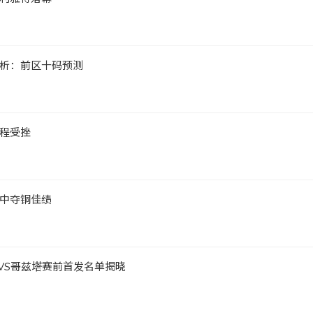
析：前区十码预测
程受挫
中夺铜佳绩
育VS哥兹塔赛前首发名单揭晓