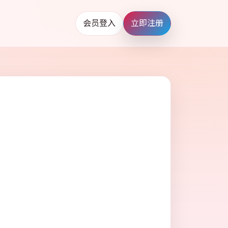
会员登入
立即注册