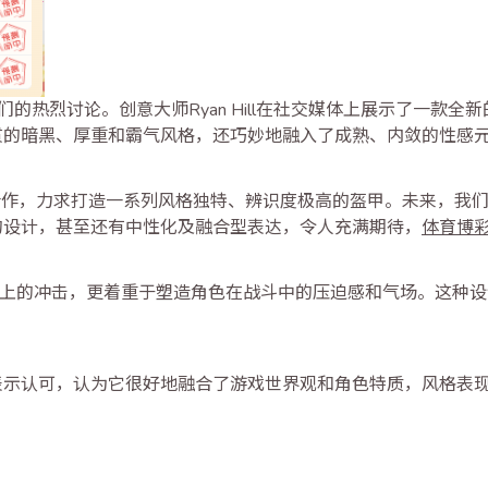
的热烈讨论。创意大师Ryan Hill在社交媒体上展示了一款
贯的暗黑、厚重和霸气风格，还巧妙地融入了成熟、内敛的性感
队紧密合作，力求打造一系列风格独特、辨识度极高的盔甲。未来，
的设计，甚至还有中性化及融合型表达，令人充满期待，
体育博
觉上的冲击，更着重于塑造角色在战斗中的压迫感和气场。这种
表示认可，认为它很好地融合了游戏世界观和角色特质，风格表