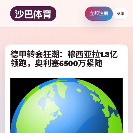
立即注册
菜单
德甲转会狂潮：穆西亚拉1.3亿
领跑，奥利塞6500万紧随