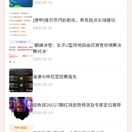
跌！
2026-03-16
[德甲]维尔茨巧妙助攻，希克抢点头球建功
2026-03-15
“巅峰冰雪：女子U型场地自由式滑雪世锦赛决
赛对决”
2026-03-15
海港与申花亚冠赛皆负
2026-03-14
双色球26027期红球走势预测及专家定位推荐
2026-03-14