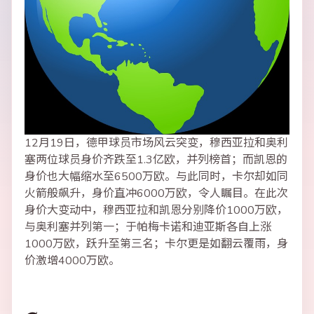
12月19日，德甲球员市场风云突变，穆西亚拉和奥利
塞两位球员身价齐跌至1.3亿欧，并列榜首；而凯恩的
身价也大幅缩水至6500万欧。与此同时，卡尔却如同
火箭般飙升，身价直冲6000万欧，令人瞩目。在此次
身价大变动中，穆西亚拉和凯恩分别降价1000万欧，
与奥利塞并列第一；于帕梅卡诺和迪亚斯各自上涨
1000万欧，跃升至第三名；卡尔更是如翻云覆雨，身
价激增4000万欧。