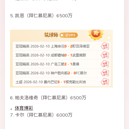
5. 凯恩（拜仁慕尼黑）6500万
6. 帕夫洛维奇（拜仁慕尼黑）6500万
，
体育博彩
7. 卡尔（拜仁慕尼黑）6000万