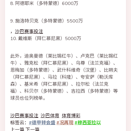
8. 阿德耶米（多特蒙德）6000万
9. 施洛特贝克（多特蒙德）5500万
，
沙巴赛事投注
10. 戴维斯（拜仁慕尼黑）5000万
此外，迪奥曼德（莱比锡红牛）、卢克巴（莱比锡红
牛）、雅克松（拜仁慕尼黑）、乌尊（法兰克福）、
恩梅加（多特蒙德）、武什科维奇（汉堡）、比朔夫
（拜仁慕尼黑）、马拉（科隆）、夸安萨（勒沃库
森）、基米希（拜仁慕尼黑）、拉尔松（法兰克
福）、科贝尔（多特蒙德）、吉拉西（多特蒙德）等
球员也位列榜单。
沙巴赛事投注
沙巴体育
体育博彩
标签云：
#德甲转会盛
#况再现
#穆西亚拉以
上一篇
下一篇