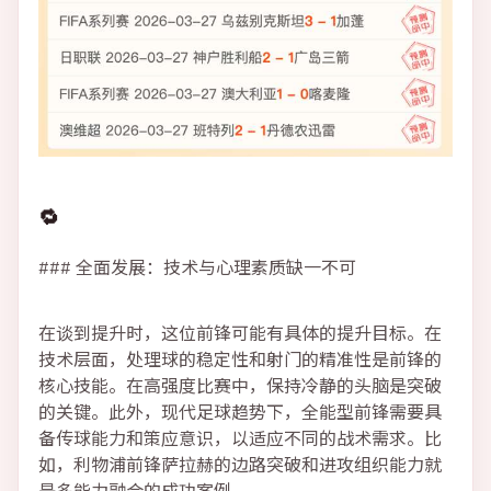
🔁
### 全面发展：技术与心理素质缺一不可
在谈到提升时，这位前锋可能有具体的提升目标。在
技术层面，处理球的稳定性和射门的精准性是前锋的
核心技能。在高强度比赛中，保持冷静的头脑是突破
的关键。此外，现代足球趋势下，全能型前锋需要具
备传球能力和策应意识，以适应不同的战术需求。比
如，利物浦前锋萨拉赫的边路突破和进攻组织能力就