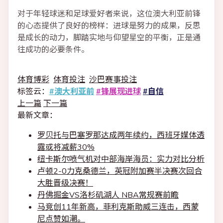
对于年轻球迷和足球爱好者来说，这位澳大利亚前锋
的心态提供了良好的榜样：进球是努力的成果，反思
是成长的动力，脚踏实地与仰望星空的平衡，正是通
往成功的必要条件。
体育博彩
体育投注
沙巴赛事投注
标签云：
#澳大利亚前
#锋展现进球
#自信
上一篇
下一篇
最新文章：
罗贝托与巴塞罗那达成两年续约，西班牙媒体透
露或将减薪30%
纽卡斯尔喷气机对中部海岸海员：实力对比分析
卢顿2-0力克桑德兰，英冠附加赛半决赛次回合
大胜晋级决赛！
丹佛掘金VS洛杉矶湖人 NBA常规赛前瞻
马竞创11年新高，菲利克斯助威三连击，西蒙
尼点赞如潮。