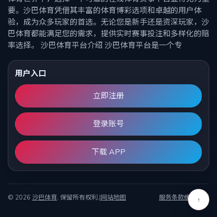
要。沙巴体育凭借其丰富的体育博彩选项和卓越的用户体
验，成为众多玩家的首选。无论您是新手还是资深玩家，沙
巴体育都能满足您的需求，提供实时赛事投注和多样化的赔
率选择。 沙巴体育平台介绍 沙巴体育平台是一个专
用户入口
立即注册
登录账号
下载 APP
© 2026
沙巴体育
. 保留所有权利.|
网站地图
服务条款
缓存政策
↑