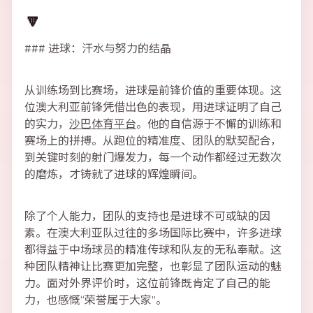
🔽
### 进球：汗水与努力的结晶
从训练场到比赛场，进球是前锋价值的重要体现。这
位澳大利亚前锋凭借出色的表现，用进球证明了自己
的实力，
沙巴体育平台
。他的自信源于不懈的训练和
赛场上的拼搏。从跑位的精准度、团队的默契配合，
到关键时刻的射门爆发力，每一个动作都经过无数次
的磨炼，才铸就了进球的辉煌瞬间。
除了个人能力，团队的支持也是进球不可或缺的因
素。在澳大利亚队过往的多场国际比赛中，许多进球
都得益于中场球员的精准传球和队友的无私奉献。这
种团队精神让比赛更加完整，也彰显了团队运动的魅
力。面对外界评价时，这位前锋既肯定了自己的能
力，也感慨“荣誉属于大家”。