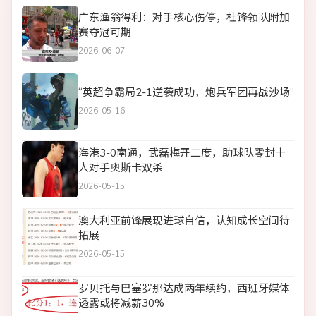
广东渔翁得利：对手核心伤停，杜锋领队附加
赛夺冠可期
2026-06-07
“英超争霸局2-1逆袭成功，炮兵军团再战沙场”
2026-05-16
海港3-0南通，武磊梅开二度，助球队零封十
人对手奥斯卡双杀
2026-05-15
澳大利亚前锋展现进球自信，认知成长空间待
拓展
2026-05-15
罗贝托与巴塞罗那达成两年续约，西班牙媒体
透露或将减薪30%