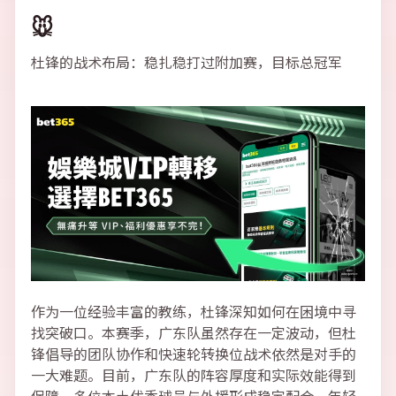
🐭
杜锋的战术布局：稳扎稳打过附加赛，目标总冠军
作为一位经验丰富的教练，杜锋深知如何在困境中寻
找突破口。本赛季，广东队虽然存在一定波动，但杜
锋倡导的团队协作和快速轮转换位战术依然是对手的
一大难题。目前，广东队的阵容厚度和实际效能得到