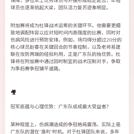
保障，多位本土优秀球员与外援形成稳定配合，年轻
球员也逐渐挑起大梁，团队活力复苏迹象明显。
附加赛将成为杜锋战术运筹的关键环节。他需要更细
致地调配阵容以应对短时间内高强度的比赛，同时对
伤病风险进行预防安排。例如，场均得分超过20分的
核心球员赵睿在关键回合的节奏控制，以及老将易建
联在攻防两端的经验利用，正是广东队的独优势。杜
锋将在附加赛中通过因时制宜的战术压制对手，争取
为季后赛争冠铺平道路。
🎥
冠军底蕴与心理优势：广东队或成最大受益者？
某种程度上，伤病潮造成的争冠格局震荡，实际上是
广东队的潜在“渔利”时机。对于杜锋团队来说，多年