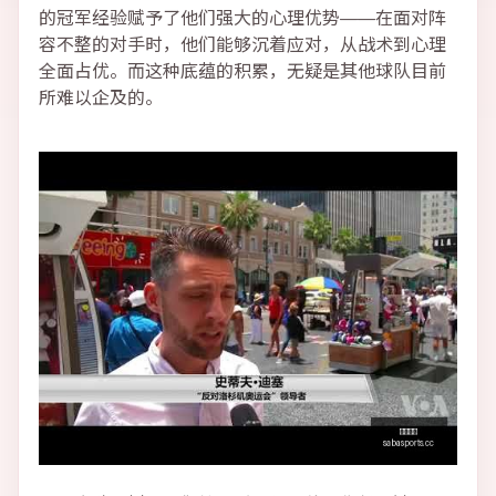
的冠军经验赋予了他们强大的心理优势——在面对阵
容不整的对手时，他们能够沉着应对，从战术到心理
全面占优。而这种底蕴的积累，无疑是其他球队目前
所难以企及的。