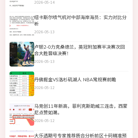
2026-05-14
纽卡斯尔喷气机对中部海岸海员：实力对比分
析
2026-05-13
卢顿2-0力克桑德兰，英冠附加赛半决赛次回
合大胜晋级决赛！
2026-05-13
丹佛掘金VS洛杉矶湖人 NBA常规赛前瞻
2026-05-12
马竞创11年新高，菲利克斯助威三连击，西蒙
尼点赞如潮。
2026-05-12
大乐透期号专家推荐质合分析前区十码精准预