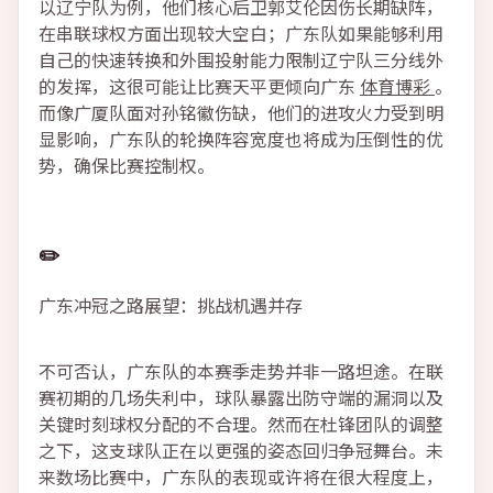
以辽宁队为例，他们核心后卫郭艾伦因伤长期缺阵，
在串联球权方面出现较大空白；广东队如果能够利用
自己的快速转换和外围投射能力限制辽宁队三分线外
的发挥，这很可能让比赛天平更倾向广东
体育博彩
。
而像广厦队面对孙铭徽伤缺，他们的进攻火力受到明
显影响，广东队的轮换阵容宽度也将成为压倒性的优
势，确保比赛控制权。
✏️
广东冲冠之路展望：挑战机遇并存
不可否认，广东队的本赛季走势并非一路坦途。在联
赛初期的几场失利中，球队暴露出防守端的漏洞以及
关键时刻球权分配的不合理。然而在杜锋团队的调整
之下，这支球队正在以更强的姿态回归争冠舞台。未
来数场比赛中，广东队的表现或许将在很大程度上，