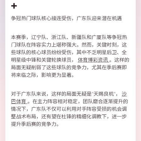
➕
争冠热门球队核心接连受伤，广东队迎来潜在机遇
本赛季，辽宁队、浙江队、新疆队和广厦队等争冠热
门球队在阵容实力上堪称强大。然而，关键时刻，这
些球队的核心球员纷纷受伤，其中不乏明星后卫、全
明星级中锋和关键轮换球员，
体育博彩资讯
。这样的
局面无疑削弱了这些球队的竞争力，尤其在季后赛即
将来临之际，影响更为显著。
对于广东队来说，这样的局面无疑是“天赐良机”，
沙
巴体育
。在主力阵容相对稳定，团队磨合逐渐提升的
情况下，广东队不仅可以利用对手阵容受损的机会调
整战术布局，还有望在杜锋的精细化调教下，进一步
提升季后赛的竞争力。