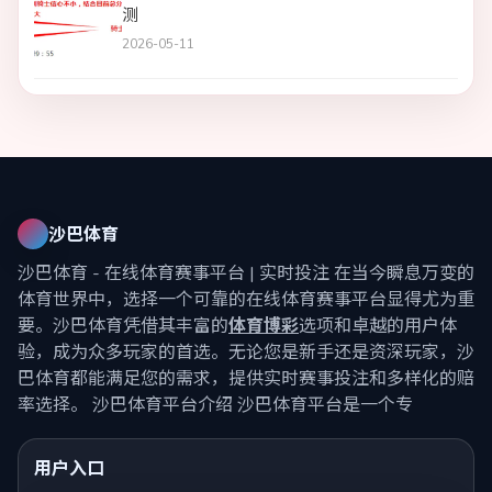
测
2026-05-11
沙巴体育
沙巴体育 - 在线体育赛事平台 | 实时投注 在当今瞬息万变的
体育世界中，选择一个可靠的在线体育赛事平台显得尤为重
要。沙巴体育凭借其丰富的
体育博彩
选项和卓越的用户体
验，成为众多玩家的首选。无论您是新手还是资深玩家，沙
巴体育都能满足您的需求，提供实时赛事投注和多样化的赔
率选择。 沙巴体育平台介绍 沙巴体育平台是一个专
用户入口