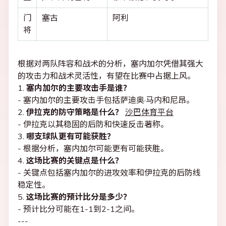
门
塞古
阿利
将
根据对两队阵容和战术的分析，塞内加尔凭借其强大
的攻击力和战术灵活性，有望在比赛中占据上风。
1.
塞内加尔的主要攻击手是谁？
- 塞内加尔的主要攻击手包括萨迪奥·马内和尼昂。
2.
伊拉克的防守策略是什么？
沙巴体育平台
- 伊拉克以其稳固的后防和快速反击著称。
3.
哪支球队更有可能获胜？
- 根据分析，塞内加尔可能更有可能获胜。
4.
这场比赛的关键点是什么？
- 关键点包括塞内加尔的进攻效率和伊拉克的后防线
稳定性。
5.
这场比赛的预计比分是多少？
- 预计比分可能在1-1到2-1之间。
---