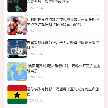
力克强敌，迈向5连冠征程
2026-07-06
比利时世界杯惊魂之夜沙巴体育：蒂莱曼斯冲
突绝平好戏压哨点球逆转塞内加尔
2026-07-05
巴塞罗那稳健前行，全力以赴备战联赛与欧冠
挑战
2026-06-24
“澳国足赛前紧张情绪加剧，揭秘公开更衣室备
战实景”
2026-06-14
温苏埃体育博彩：渴望用丰盈时光走完生命旅
程
2026-06-12